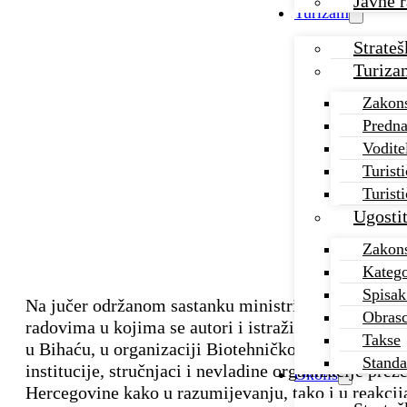
Javne r
Turizam
Strate
Turiza
Zakons
Predna
Vodite
Turisti
Turist
Ugostit
Zakons
Katego
Spisak
Na jučer održanom sastanku ministrice okoliša i t
Obrasc
radovima u kojima se autori i istraživači bave pro
Takse
u Bihaću, u organizaciji Biotehničkog fakulteta, bi
Standa
institucije, stručnjaci i nevladine organizacije pre
Okoliš
Hercegovine kako u razumijevanju, tako i u reakcija