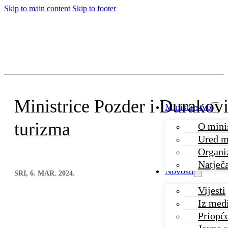
Skip to main content
Skip to footer
Ministrice Pozder i Durakovi
Ministarstvo
turizma
O mini
Ured m
Organiz
Natječa
Novosti
SRI, 6. MAR. 2024.
Vijesti
Iz med
Priopć