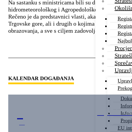
Strateš
Na sastanku s ministricama bili su dekani i profeso
Okoliš
hidrometeorološkog i Agropedološkog zavoda, te 
Rečeno je da predstavnici vlasti, akademske zajedn
Regist
Trgovske gore, ali i drugih o kojima je na sastanku
Regist
obrazovanja, a sve s ciljem zadovoljenja potreba tr
Regist
Najbol
Procjen
Strateš
Spreča
Upravl
KALENDAR DOGAĐANJA
Upravl
Prekog
Dokum
Infor
5
Svjetski da
Infor
Propi
jun
EU int