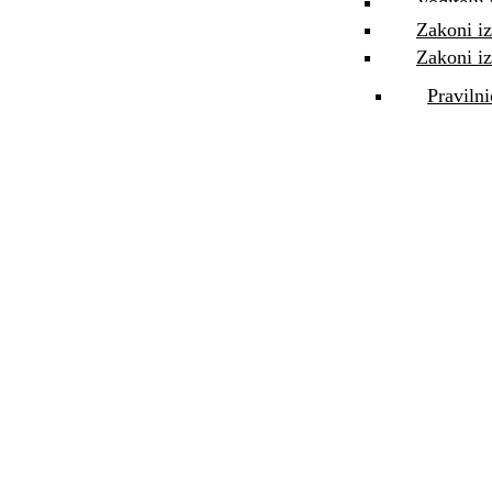
Voditelji
Zakoni iz
Zakoni iz
Pravilni