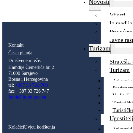
Novosti
Vijesti
Iz medija
Priopćenj
Javne ras
Kontakt
Turizam
Česta pitanja
Društvene mreže:
Strateški
Hamdije Čemerlića br. 2
Turizam
71000 Sarajevo
Bosna i Hercegovina
Zakonski 
tel:
+387 33 726-700
Prednacr
fax: +387 33 726 747
Voditelji
fmoit@fmoit.gov.ba
Turističk
Turističk
Ugostitel
Kolačići
Uvjeti korištenja
Zakonski 