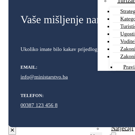
Turiza
Strate
Vaše mišljenje nam znači!
Katego
Turist
Ugosti
Vodite
Zakoni
Ukoliko imate bilo kakav prijedlog ili primjedbu vez
Zakoni 
Pravi
EMAIL:
info@ministarstvo.ba
Ministarstvo
TELEFON:
O minista
00387 123 456 8
Pretraži stranicu
Ured mini
Organizac
Search
Natječaji
×