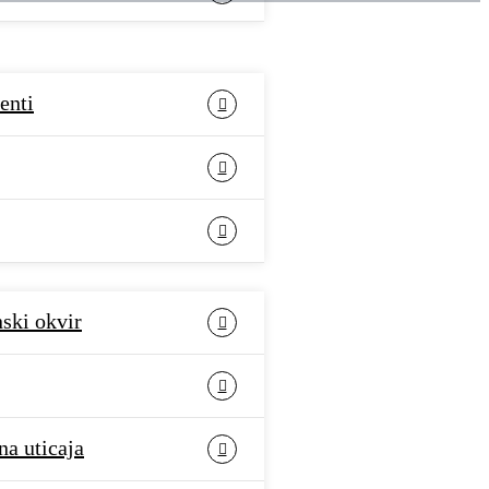
enti
nski okvir
na uticaja