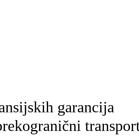
nsijskih garancija
prekogranični transpor