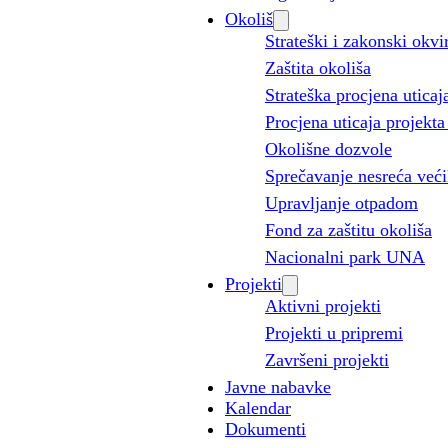
Okoliš
Strateški i zakonski okvi
Zaštita okoliša
Strateška procjena uticaj
Procjena uticaja projekta
Okolišne dozvole
Sprečavanje nesreća veći
Upravljanje otpadom
Fond za zaštitu okoliša
Nacionalni park UNA
Projekti
Aktivni projekti
Projekti u pripremi
Završeni projekti
Javne nabavke
Kalendar
Dokumenti