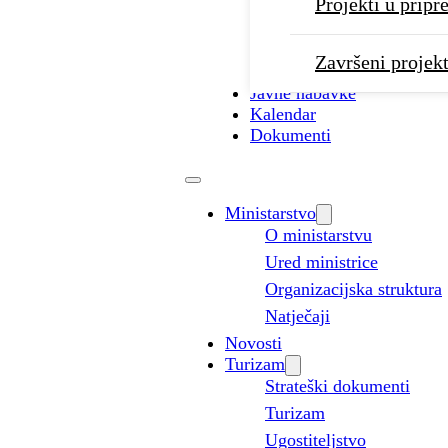
Projekti u pripr
Završeni projekt
Javne nabavke
Kalendar
Dokumenti
Ministarstvo
O ministarstvu
Ured ministrice
Organizacijska struktura
Natječaji
Novosti
Turizam
Strateški dokumenti
Turizam
Ugostiteljstvo