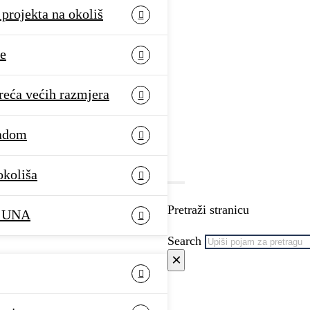
 projekta na okoliš
le
reća većih razmjera
padom
okoliša
Pretraži stranicu
k UNA
Search
×