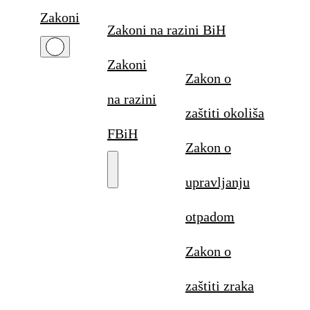
Zakoni
Zakoni na razini BiH
Zakoni
Zakon o
na razini
zaštiti okoliša
FBiH
Zakon o
upravljanju
otpadom
Zakon o
zaštiti zraka