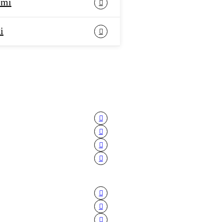
emi
i