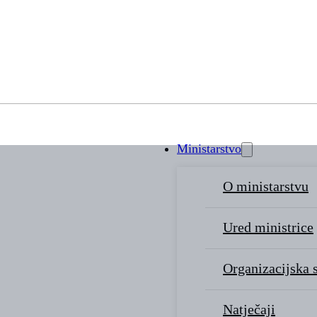
Ministarstvo
O ministarstvu
Ured ministrice
Organizacijska 
Natječaji