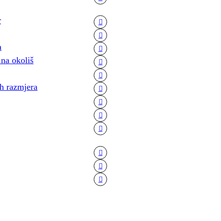
r
a
 na okoliš
h razmjera