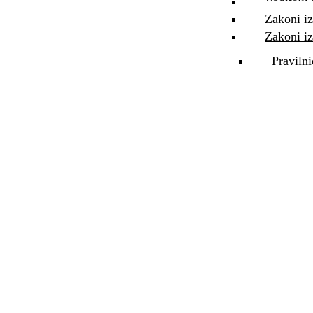
Voditelji
Zakoni iz
Zakoni iz
Pravilni