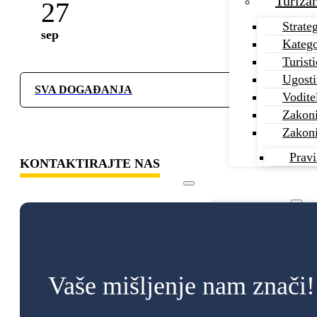
Turiza
27
Svjetski dan t
Strate
sep
Katego
Turist
Ugosti
SVA DOGAĐANJA
Vodite
Zakoni
Zakoni 
Pravi
KONTAKTIRAJTE NAS
Ministarstvo
O minista
Pretraži stranicu
Ured mini
Vaše mišljenje nam znači!
Organizac
Search
Natječaji
×