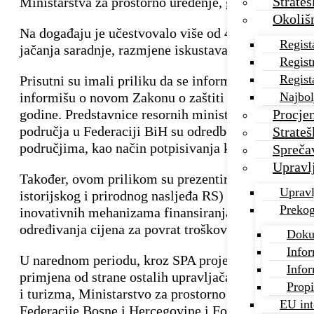
Strateš
Ministarstva za prostorno uređenje, građevinarstvo
Okoliš
Na događaju je učestvovalo više od 40 predstavnika 
Regist
jačanja saradnje, razmjene iskustava i unapređenja
Regist
Regist
Prisutni su imali priliku da se informišu o aktueln
informišu o novom Zakonu o zaštiti prirode Republ
Najbol
godine. Predstavnice resornih ministarstava su pred
Procjen
područja u Federaciji BiH su odredbe zakona koje s
Strateš
područjima, kao način potpisivanja koncesionih ug
Spreča
Upravl
Također, ovom prilikom su prezentirana iskustva na
Upravl
istorijskog i prirodnog nasljeđa RS) i uspostavi In
Prekog
inovativnih mehanizama finansiranja (prof. dr. Alm
određivanja cijena za povrat troškova i sponzorstva/
Dokum
Infor
U narednom periodu, kroz SPA projekat, biće razvij
Infor
primjena od strane ostalih upravljača u BiH. Ključ
Propi
i turizma, Ministarstvo za prostorno uređenje, građ
EU int
Federacije Bosne i Hercegovine i Fond za zaštitu ži