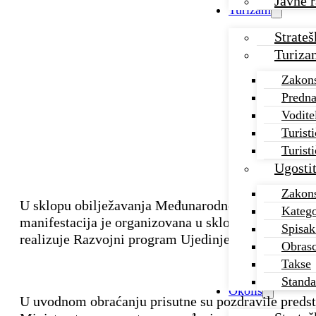
Javne r
Turizam
Strate
Turiza
Zakons
Predna
Vodite
Turisti
Turist
Ugostit
Zakons
U sklopu obilježavanja Međunarodnog dana biodiver
Katego
manifestacija je organizovana u sklopu projekta ”Od
Spisak
realizuje Razvojni program Ujedinjenih nacija (UND
Obrasc
Takse
Standa
Okoliš
U uvodnom obraćanju prisutne su pozdravile predsta