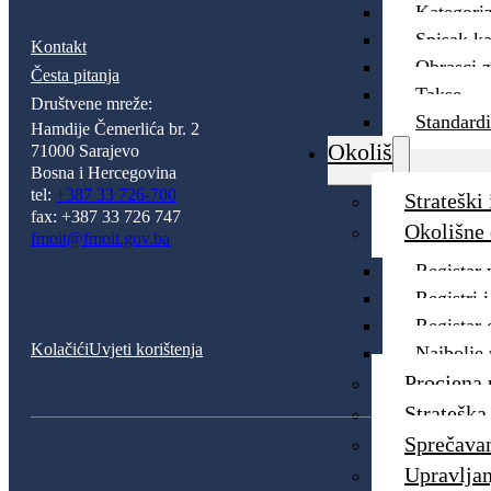
Kategoriz
Spisak ka
Kontakt
Obrasci z
Česta pitanja
Takse
Društvene mreže:
Standardi
Hamdije Čemerlića br. 2
Okoliš
71000 Sarajevo
Bosna i Hercegovina
tel:
+387 33 726-700
Strateški
fax: +387 33 726 747
Okolišne
fmoit@fmoit.gov.ba
Registar 
Registri 
Registar 
Kolačići
Uvjeti korištenja
Najbolje
Procjena 
Strateška
Sprečavan
Upravlja