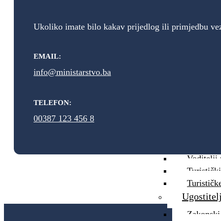
Novosti
Vijesti
Ukoliko imate bilo kakav prijedlog ili primjedbu vez
Iz medija
Priopćenj
EMAIL:
Javne ras
info@ministarstvo.ba
Turizam
Strateški
TELEFON:
Turizam
00387 123 456 8
Zakonski 
Prednacr
Voditelji
Turističk
Turističk
Ugostitel
Zakonski 