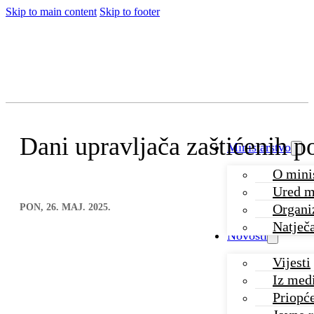
Skip to main content
Skip to footer
Dani upravljača zaštićenih 
Ministarstvo
O mini
Ured m
Organiz
PON, 26. MAJ. 2025.
Natječa
Novosti
Vijesti
Iz med
Priopć